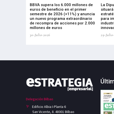
 los nuevos
BBVA supera los 6.000 millones de
La Dip
s de ZIV que, en
euros de beneficio en el primer
situará
de inversión
semestre de 2026 (+11%) y anuncia
estraté
, busca impulsar
un nuevo programa extraordinario
para i
 tecnología
de recompra de acciones por 2.000
industr
ricas del futuro
millones de euros
innovac
30-Julio-2026
29-Julio
Últi
Delegación Bilbao
Edificio Albia I-Planta 6
San Vicente, 8. 48001 Bilbao