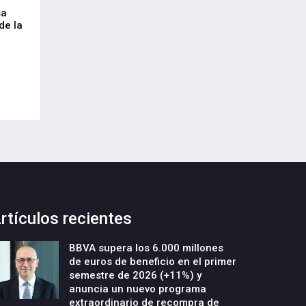
sa
Envalora garantiza a las empresas el
Euskaltel realiza
de la
cumplimiento del Reglamento
centenar de inte
Europeo de Envases y Residuos de
garantizar la con
Envases (PPWR)
29-Julio-2026
29-Julio-2026
rtículos recientes
BBVA supera los 6.000 millones
de euros de beneficio en el primer
semestre de 2026 (+11%) y
anuncia un nuevo programa
extraordinario de recompra de