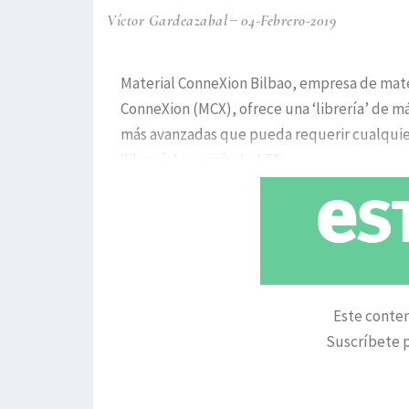
Víctor Gardeazabal
04-Febrero-2019
Material ConneXion Bilbao, empresa de mater
ConneXion (MCX), ofrece una ‘librería’ de más
más avanzadas que pueda requerir cualquier
‘librería’ con más de 1.50
Este conten
Suscríbete p