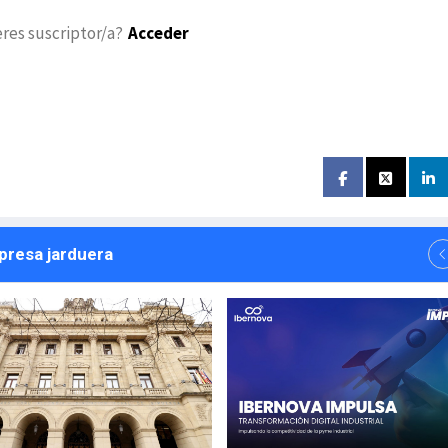
eres suscriptor/a?
Acceder
npresa jarduera