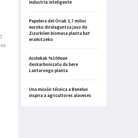
industria inteligente
Papelera del Oriak 3,7 milioi
euroko dirulaguntza jaso du
Zizurkilen biomasa planta bat
D
eraikitzeko
una
Acidekak %100ean
deskarbonizatu du bere
Lantarongo planta
Una misión técnica a Benelux
inspira a agricultores alaveses