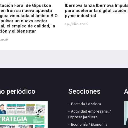
utación Foral de Gipuzkoa
Ibernova lanza Ibernova Impul
 en Irún su nueva apuesta
para acelerar la digitalización 
gica vinculada al ámbito BIO
pyme industrial
mpulsar un nuevo sector
29-Julio-2026
ial, el empleo de calidad, la
ión y el bienestar
-2026
mo periódico
Secciones
A
Portada / Azalera
Actividad empresarial /
Enpresa jarduera
Economía / Ekonomia