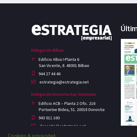
Últi
Delegación Bilbao
Edificio Albia I-Planta 6
San Vicente, 8. 48001 Bilbao
944 27 44 46
estrategia@estrategia.net
Delegación Donostia-San Sebastian
Edificio ACB – Planta 2 Ofic. 216
Portuetxe Bidea, 51. 20018 Donostia
943 011 160
donostia@estrategia.net
Cookies & privacidad