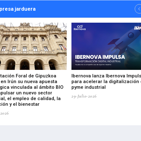
npresa jarduera
utación Foral de Gipuzkoa
Ibernova lanza Ibernova Impul
 en Irún su nueva apuesta
para acelerar la digitalización 
gica vinculada al ámbito BIO
pyme industrial
mpulsar un nuevo sector
29-Julio-2026
ial, el empleo de calidad, la
ión y el bienestar
-2026