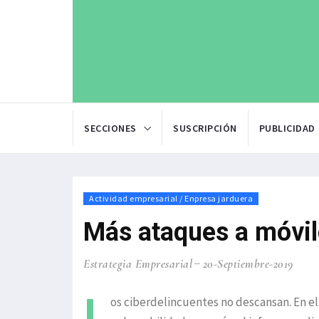
SECCIONES
SUSCRIPCIÓN
PUBLICIDAD
Actividad empresarial / Enpresa jarduera
Más ataques a móvile
Estrategia Empresarial
20-Septiembre-2019
L
os ciberdelincuentes no descansan. En el