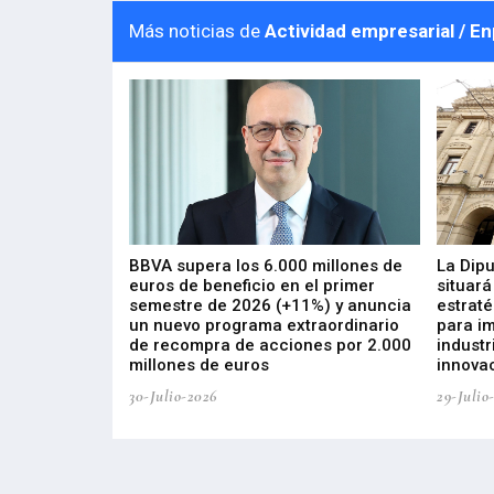
Más noticias de
Actividad empresarial / E
 los nuevos
BBVA supera los 6.000 millones de
La Dip
s de ZIV que, en
euros de beneficio en el primer
situará
de inversión
semestre de 2026 (+11%) y anuncia
estraté
, busca impulsar
un nuevo programa extraordinario
para i
 tecnología
de recompra de acciones por 2.000
industr
ricas del futuro
millones de euros
innovac
30-Julio-2026
29-Julio