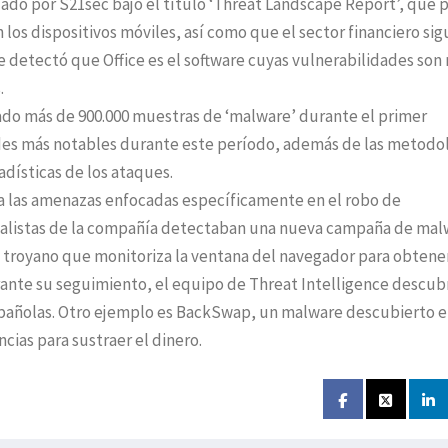
zado por S21sec bajo el título ‘Threat Landscape Report’, que 
 los dispositivos móviles, así como que el sector financiero sig
e detectó que Office es el software cuyas vulnerabilidades son
.
izado más de 900.000 muestras de ‘malware’ durante el primer
dades más notables durante este período, además de las metodo
adísticas de los ataques.
ca las amenazas enfocadas específicamente en el robo de
analistas de la compañía detectaban una nueva campaña de mal
 troyano que monitoriza la ventana del navegador para obtener
urante su seguimiento, el equipo de Threat Intelligence descub
spañolas. Otro ejemplo es BackSwap, un malware descubierto e
ncias para sustraer el dinero.