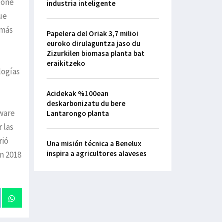
pone
industria inteligente
ue
 más
Papelera del Oriak 3,7 milioi
euroko dirulaguntza jaso du
Zizurkilen biomasa planta bat
eraikitzeko
logías
Acidekak %100ean
deskarbonizatu du bere
ware
Lantarongo planta
 las
rió
Una misión técnica a Benelux
inspira a agricultores alaveses
n 2018