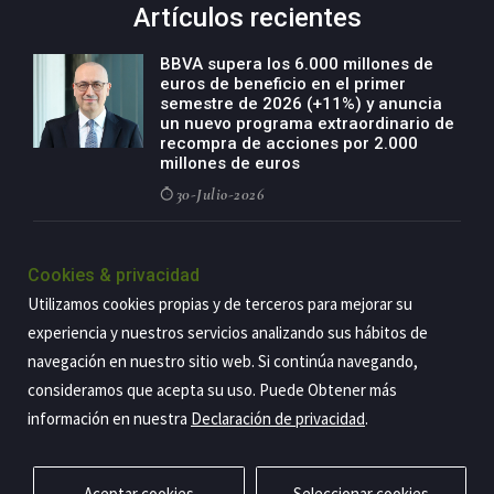
Artículos recientes
BBVA supera los 6.000 millones de
euros de beneficio en el primer
semestre de 2026 (+11%) y anuncia
un nuevo programa extraordinario de
recompra de acciones por 2.000
millones de euros
30-Julio-2026
BBVA acelera el crecimiento de su
negocio agro con un modelo global
Cookies & privacidad
de especialización presente en siete
Utilizamos cookies propias y de terceros para mejorar su
países
experiencia y nuestros servicios analizando sus hábitos de
29-Julio-2026
navegación en nuestro sitio web. Si continúa navegando,
consideramos que acepta su uso. Puede Obtener más
información en nuestra
Declaración de privacidad
.
Copyright@2026 Estrategia Empresarial
Privacidad
Aviso legal
Política de cookies
Contacto
RSS
Aceptar cookies
Seleccionar cookies