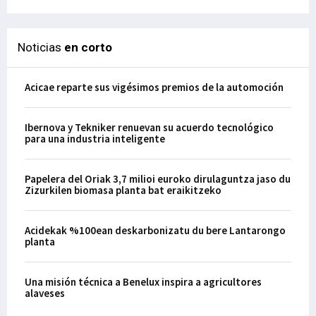
Noticias
en corto
Acicae reparte sus vigésimos premios de la automoción
Ibernova y Tekniker renuevan su acuerdo tecnológico
para una industria inteligente
Papelera del Oriak 3,7 milioi euroko dirulaguntza jaso du
Zizurkilen biomasa planta bat eraikitzeko
Acidekak %100ean deskarbonizatu du bere Lantarongo
planta
Una misión técnica a Benelux inspira a agricultores
alaveses