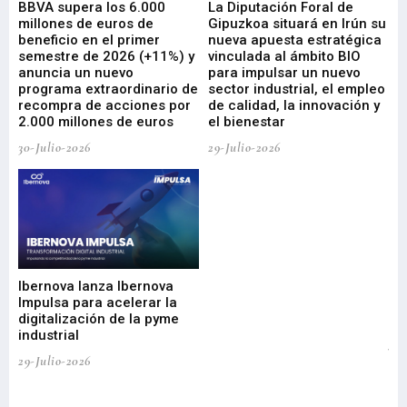
e
BBVA supera los 6.000
La Diputación Foral de
En
millones de euros de
Gipuzkoa situará en Irún su
em
beneficio en el primer
nueva apuesta estratégica
de
ad
semestre de 2026 (+11%) y
vinculada al ámbito BIO
En
anuncia un nuevo
para impulsar un nuevo
En
programa extraordinario de
sector industrial, el empleo
29-
recompra de acciones por
de calidad, la innovación y
2.000 millones de euros
el bienestar
30-Julio-2026
29-Julio-2026
Mi
nu
di
Ibernova lanza Ibernova
ma
Impulsa para acelerar la
in
digitalización de la pyme
mi
industrial
de
te
29-Julio-2026
el
29-