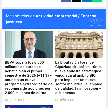
Más noticias de
Actividad empresarial / Enpresa
jarduera
e
BBVA supera los 6.000
La Diputación Foral de
En
millones de euros de
Gipuzkoa situará en Irún su
em
beneficio en el primer
nueva apuesta estratégica
de
ad
semestre de 2026 (+11%) y
vinculada al ámbito BIO
En
anuncia un nuevo
para impulsar un nuevo
En
programa extraordinario de
sector industrial, el empleo
29-
recompra de acciones por
de calidad, la innovación y
2.000 millones de euros
el bienestar
30-Julio-2026
29-Julio-2026