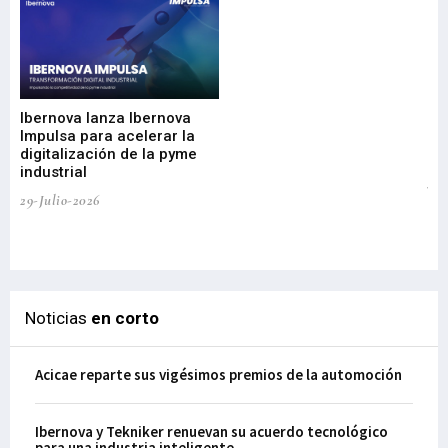
Mi
nu
di
Ibernova lanza Ibernova
ma
Impulsa para acelerar la
in
digitalización de la pyme
mi
industrial
de
te
29-Julio-2026
el
29-
Noticias
en corto
Acicae reparte sus vigésimos premios de la automoción
Ibernova y Tekniker renuevan su acuerdo tecnológico
para una industria inteligente