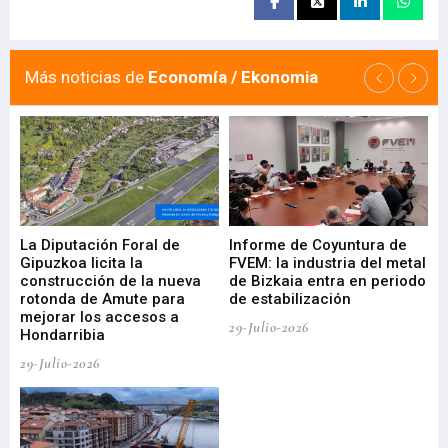
Más noticias de
Economía / Ekonomia
La Diputación Foral de
Informe de Coyuntura de
Ar
ral
Gipuzkoa licita la
FVEM: la industria del metal
ur
construcción de la nueva
de Bizkaia entra en periodo
co
rotonda de Amute para
de estabilización
edi
mejorar los accesos a
pa
29-Julio-2026
Hondarribia
Cy
29-Julio-2026
23-