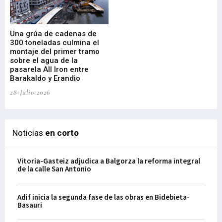
Una grúa de cadenas de
La
300 toneladas culmina el
Ba
montaje del primer tramo
res
sobre el agua de la
em
pasarela All Iron entre
21-
Barakaldo y Erandio
28-Julio-2026
Noticias
en corto
Vitoria-Gasteiz adjudica a Balgorza la reforma integral
de la calle San Antonio
Adif inicia la segunda fase de las obras en Bidebieta-
Basauri