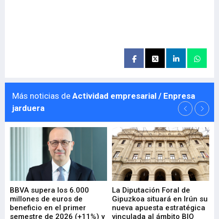
Más noticias de
Actividad empresarial / Enpresa
jarduera
e
BBVA supera los 6.000
La Diputación Foral de
En
millones de euros de
Gipuzkoa situará en Irún su
em
beneficio en el primer
nueva apuesta estratégica
de
ad
semestre de 2026 (+11%) y
vinculada al ámbito BIO
En