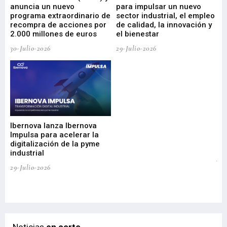
anuncia un nuevo
para impulsar un nuevo
En
programa extraordinario de
sector industrial, el empleo
29-
recompra de acciones por
de calidad, la innovación y
2.000 millones de euros
el bienestar
30-Julio-2026
29-Julio-2026
Mi
nu
di
Ibernova lanza Ibernova
ma
Impulsa para acelerar la
in
digitalización de la pyme
mi
industrial
de
te
29-Julio-2026
el
29-
Noticias
en corto