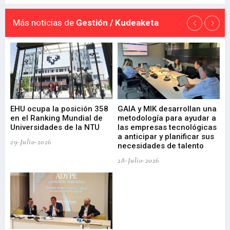
Más noticias de
Gestión / Kudeaketa
EHU ocupa la posición 358
GAIA y MIK desarrollan una
De
en el Ranking Mundial de
metodología para ayudar a
Fu
a
Universidades de la NTU
las empresas tecnológicas
nu
a anticipar y planificar sus
ac
29-Julio-2026
necesidades de talento
cr
de
28-Julio-2026
22-