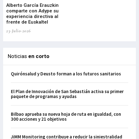
Alberto García Erauzkin
comparte con Adype su
BI
experiencia directiva al
pr
frente de Euskaltel
en
23-Julio-2026
21-
Noticias
en corto
Quirónsalud y Deusto forman a los futuros sanitarios
El Plan de Innovación de San Sebastián activa su primer
paquete de programas y ayudas
Bilbao aprueba su nueva hoja de ruta en igualdad, con
300 acciones y 21 objetivos
JiMM Monitoring contribuye a reducir la siniestralidad