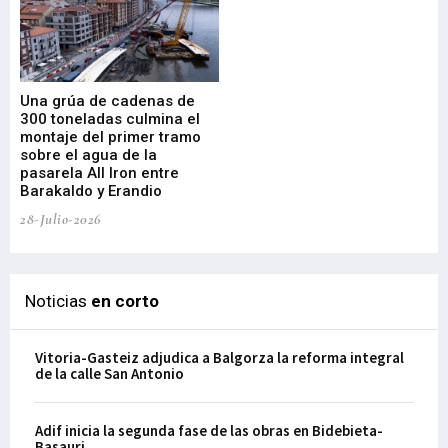
Una grúa de cadenas de
La
300 toneladas culmina el
Ba
montaje del primer tramo
res
sobre el agua de la
em
pasarela All Iron entre
21-
Barakaldo y Erandio
28-Julio-2026
Noticias
en corto
Vitoria-Gasteiz adjudica a Balgorza la reforma integral
de la calle San Antonio
Adif inicia la segunda fase de las obras en Bidebieta-
Basauri