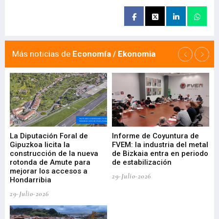
Más noticias de
Economía / Ekonomia
La Diputación Foral de
Informe de Coyuntura de
Ar
ral
Gipuzkoa licita la
FVEM: la industria del metal
ur
construcción de la nueva
de Bizkaia entra en periodo
co
rotonda de Amute para
de estabilización
edi
mejorar los accesos a
pa
29-Julio-2026
Hondarribia
Cy
29-Julio-2026
23-