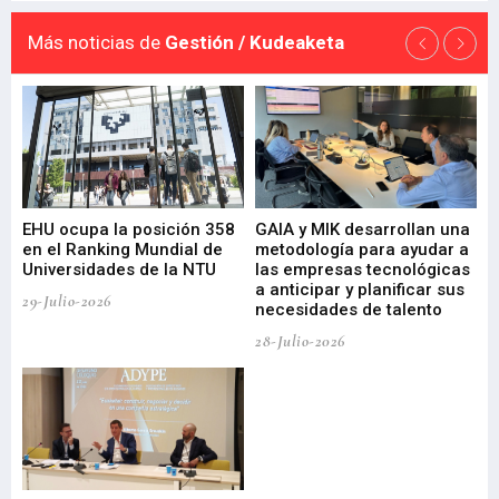
Más noticias de
Gestión / Kudeaketa
EHU ocupa la posición 358
GAIA y MIK desarrollan una
De
en el Ranking Mundial de
metodología para ayudar a
Fu
a
Universidades de la NTU
las empresas tecnológicas
nu
a anticipar y planificar sus
ac
29-Julio-2026
necesidades de talento
cr
de
28-Julio-2026
22-