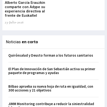
Alberto García Erauzkin
comparte con Adype su
BI
experiencia directiva al
pr
frente de Euskaltel
en
23-Julio-2026
21-
Noticias
en corto
Quirónsalud y Deusto forman a los futuros sanitarios
El Plan de Innovación de San Sebastián activa su primer
paquete de programas y ayudas
Bilbao aprueba su nueva hoja de ruta en igualdad, con
300 acciones y 21 objetivos
JiMM Monitoring contribuye a reducir la siniestralidad