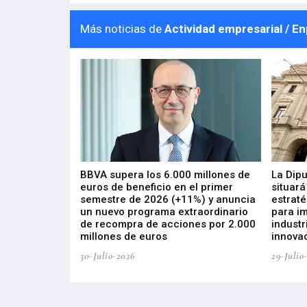
Más noticias de
Actividad empresarial / E
 los nuevos
BBVA supera los 6.000 millones de
La Dip
s de ZIV que, en
euros de beneficio en el primer
situará
de inversión
semestre de 2026 (+11%) y anuncia
estraté
, busca impulsar
un nuevo programa extraordinario
para i
 tecnología
de recompra de acciones por 2.000
industr
ricas del futuro
millones de euros
innovac
30-Julio-2026
29-Julio