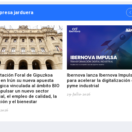
npresa jarduera
utación Foral de Gipuzkoa
Ibernova lanza Ibernova Impul
 en Irún su nueva apuesta
para acelerar la digitalización 
gica vinculada al ámbito BIO
pyme industrial
mpulsar un nuevo sector
29-Julio-2026
ial, el empleo de calidad, la
ión y el bienestar
-2026