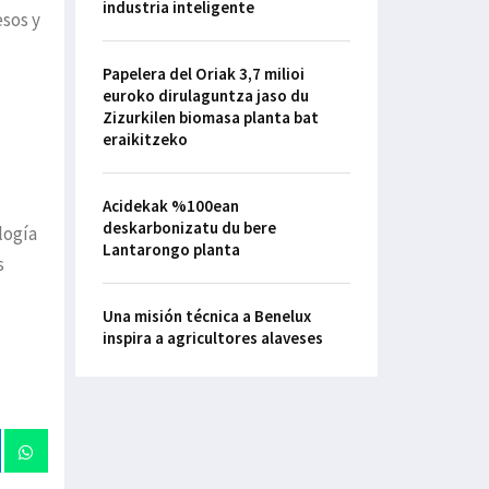
industria inteligente
esos y
Papelera del Oriak 3,7 milioi
euroko dirulaguntza jaso du
Zizurkilen biomasa planta bat
eraikitzeko
Acidekak %100ean
deskarbonizatu du bere
logía
Lantarongo planta
s
Una misión técnica a Benelux
inspira a agricultores alaveses