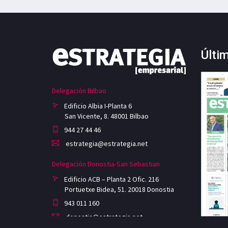
Últi
Delegación Bilbao
Edificio Albia I-Planta 6
San Vicente, 8. 48001 Bilbao
944 27 44 46
estrategia@estrategia.net
Delegación Donostia-San Sebastian
Edificio ACB – Planta 2 Ofic. 216
Portuetxe Bidea, 51. 20018 Donostia
943 011 160
donostia@estrategia.net