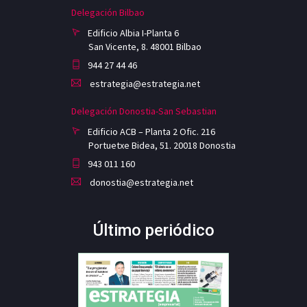
Delegación Bilbao
Edificio Albia I-Planta 6
San Vicente, 8. 48001 Bilbao
944 27 44 46
estrategia@estrategia.net
Delegación Donostia-San Sebastian
Edificio ACB – Planta 2 Ofic. 216
Portuetxe Bidea, 51. 20018 Donostia
943 011 160
donostia@estrategia.net
Último periódico