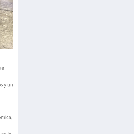
ue
os y un
ómica,
a