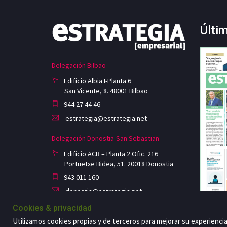
Últi
Delegación Bilbao
Edificio Albia I-Planta 6
San Vicente, 8. 48001 Bilbao
944 27 44 46
estrategia@estrategia.net
Delegación Donostia-San Sebastian
Edificio ACB – Planta 2 Ofic. 216
Portuetxe Bidea, 51. 20018 Donostia
943 011 160
donostia@estrategia.net
Cookies & privacidad
Utilizamos cookies propias y de terceros para mejorar su experienci