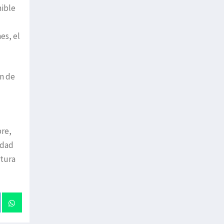
nible
es, el
ón de
bre,
idad
ltura