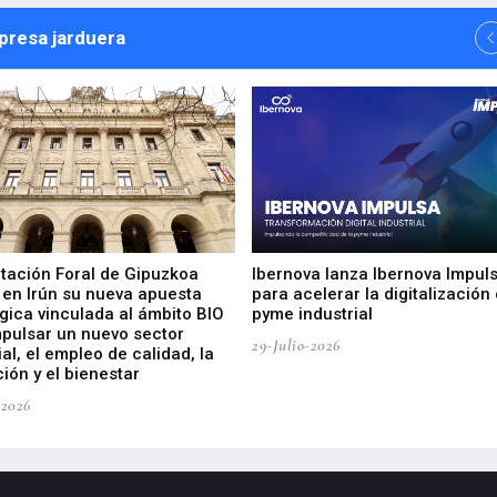
npresa jarduera
utación Foral de Gipuzkoa
Ibernova lanza Ibernova Impul
 en Irún su nueva apuesta
para acelerar la digitalización 
gica vinculada al ámbito BIO
pyme industrial
mpulsar un nuevo sector
29-Julio-2026
ial, el empleo de calidad, la
ión y el bienestar
-2026