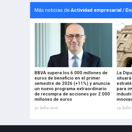
Más noticias de
Actividad empresarial / E
 los nuevos
BBVA supera los 6.000 millones de
La Dip
s de ZIV que, en
euros de beneficio en el primer
situará
de inversión
semestre de 2026 (+11%) y anuncia
estraté
, busca impulsar
un nuevo programa extraordinario
para i
 tecnología
de recompra de acciones por 2.000
industr
ricas del futuro
millones de euros
innovac
30-Julio-2026
29-Julio