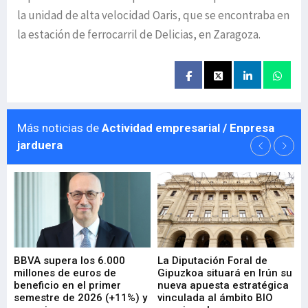
la unidad de alta velocidad Oaris, que se encontraba en
la estación de ferrocarril de Delicias, en Zaragoza.
Más noticias de
Actividad empresarial / Enpresa
jarduera
e
BBVA supera los 6.000
La Diputación Foral de
En
millones de euros de
Gipuzkoa situará en Irún su
em
beneficio en el primer
nueva apuesta estratégica
de
ad
semestre de 2026 (+11%) y
vinculada al ámbito BIO
En