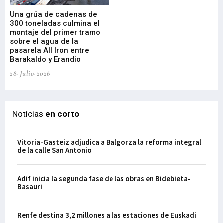
Una grúa de cadenas de
La
300 toneladas culmina el
Ba
montaje del primer tramo
res
sobre el agua de la
em
pasarela All Iron entre
21-
Barakaldo y Erandio
28-Julio-2026
Noticias
en corto
Vitoria-Gasteiz adjudica a Balgorza la reforma integral
de la calle San Antonio
Adif inicia la segunda fase de las obras en Bidebieta-
Basauri
Renfe destina 3,2 millones a las estaciones de Euskadi