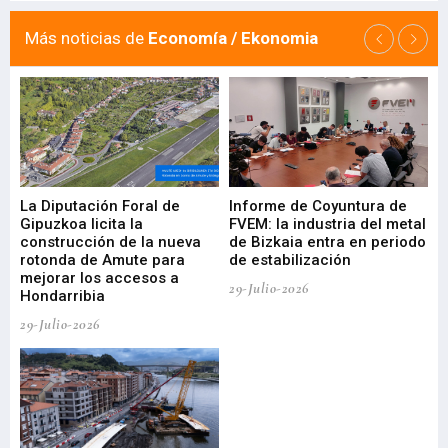
Más noticias de
Economía / Ekonomia
La Diputación Foral de
Informe de Coyuntura de
Ar
ral
Gipuzkoa licita la
FVEM: la industria del metal
ur
construcción de la nueva
de Bizkaia entra en periodo
co
rotonda de Amute para
de estabilización
edi
mejorar los accesos a
pa
29-Julio-2026
Hondarribia
Cy
29-Julio-2026
23-