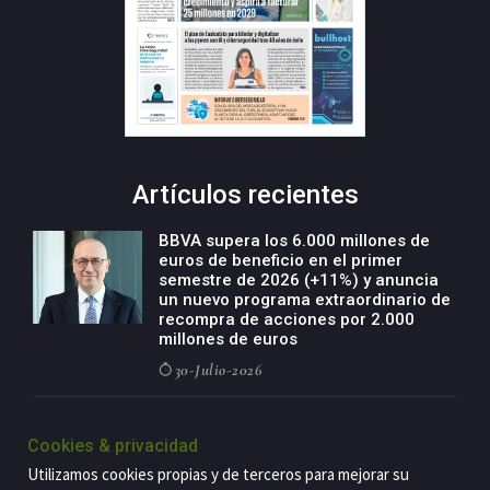
Artículos recientes
BBVA supera los 6.000 millones de
euros de beneficio en el primer
semestre de 2026 (+11%) y anuncia
un nuevo programa extraordinario de
recompra de acciones por 2.000
millones de euros
30-Julio-2026
BBVA acelera el crecimiento de su
negocio agro con un modelo global
Cookies & privacidad
de especialización presente en siete
Utilizamos cookies propias y de terceros para mejorar su
países