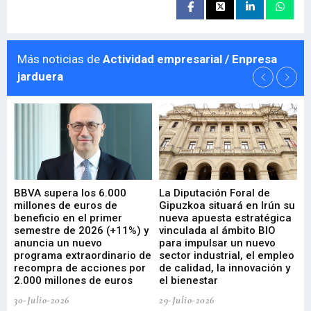
Más noticias de
Actividad empresarial / Enpresa
jarduera
e
BBVA supera los 6.000
La Diputación Foral de
En
millones de euros de
Gipuzkoa situará en Irún su
em
beneficio en el primer
nueva apuesta estratégica
de
ad
semestre de 2026 (+11%) y
vinculada al ámbito BIO
En
anuncia un nuevo
para impulsar un nuevo
En
programa extraordinario de
sector industrial, el empleo
29-
recompra de acciones por
de calidad, la innovación y
2.000 millones de euros
el bienestar
30-Julio-2026
29-Julio-2026