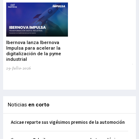
Mi
nu
di
Ibernova lanza Ibernova
ma
Impulsa para acelerar la
in
digitalización de la pyme
mi
industrial
de
te
29-Julio-2026
el
29-
Noticias
en corto
Acicae reparte sus vigésimos premios de la automoción