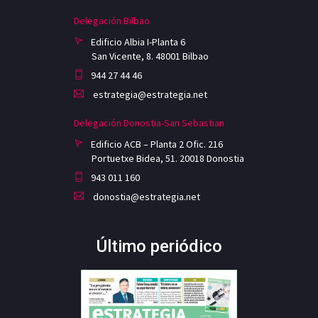
Delegación Bilbao
Edificio Albia I-Planta 6
San Vicente, 8. 48001 Bilbao
944 27 44 46
estrategia@estrategia.net
Delegación Donostia-San Sebastian
Edificio ACB – Planta 2 Ofic. 216
Portuetxe Bidea, 51. 20018 Donostia
943 011 160
donostia@estrategia.net
Último periódico