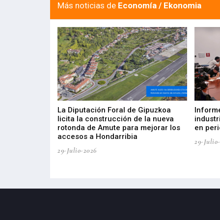
Más noticias de
Economía / Ekonomia
del Barómetro
La Diputación Foral de Gipuzkoa
Inform
a del tejido
licita la construcción de la nueva
industr
aia
rotonda de Amute para mejorar los
en peri
accesos a Hondarribia
29-Julio
29-Julio-2026