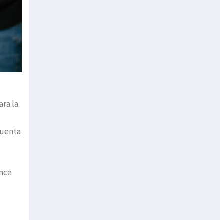
ra la
cuenta
ance