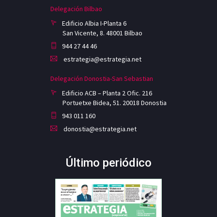
Delegación Bilbao
Edificio Albia I-Planta 6
San Vicente, 8. 48001 Bilbao
944 27 44 46
estrategia@estrategia.net
Delegación Donostia-San Sebastian
Edificio ACB – Planta 2 Ofic. 216
Portuetxe Bidea, 51. 20018 Donostia
943 011 160
donostia@estrategia.net
Último periódico