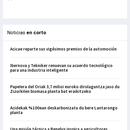
el
29-
Noticias
en corto
Acicae reparte sus vigésimos premios de la automoción
Ibernova y Tekniker renuevan su acuerdo tecnológico
para una industria inteligente
Papelera del Oriak 3,7 milioi euroko dirulaguntza jaso du
Zizurkilen biomasa planta bat eraikitzeko
Acidekak %100ean deskarbonizatu du bere Lantarongo
planta
Una misión técnica a Benelux inspira a agricultores