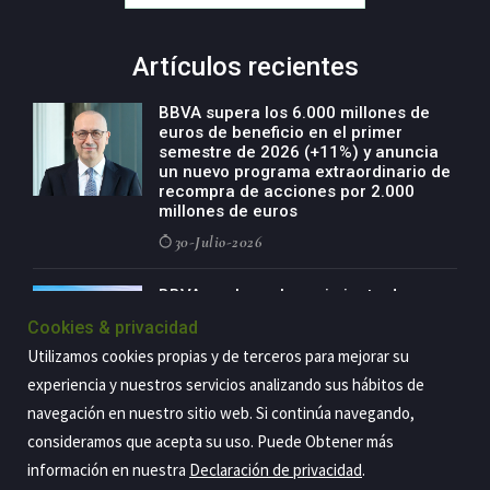
Artículos recientes
BBVA supera los 6.000 millones de
euros de beneficio en el primer
semestre de 2026 (+11%) y anuncia
un nuevo programa extraordinario de
recompra de acciones por 2.000
millones de euros
30-Julio-2026
BBVA acelera el crecimiento de su
negocio agro con un modelo global
Cookies & privacidad
de especialización presente en siete
países
Utilizamos cookies propias y de terceros para mejorar su
experiencia y nuestros servicios analizando sus hábitos de
29-Julio-2026
navegación en nuestro sitio web. Si continúa navegando,
consideramos que acepta su uso. Puede Obtener más
información en nuestra
Declaración de privacidad
.
Copyright@2026 Estrategia Empresarial