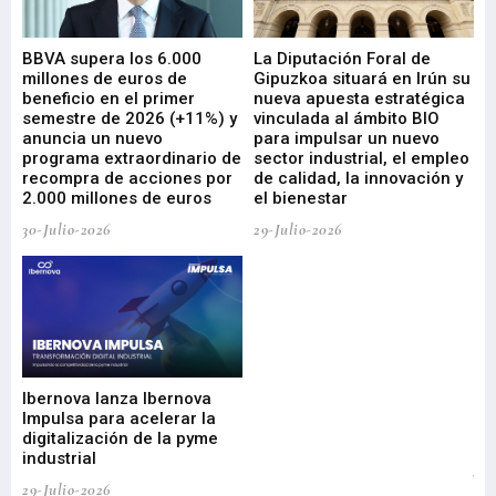
e
BBVA supera los 6.000
La Diputación Foral de
En
millones de euros de
Gipuzkoa situará en Irún su
em
beneficio en el primer
nueva apuesta estratégica
de
ad
semestre de 2026 (+11%) y
vinculada al ámbito BIO
En
anuncia un nuevo
para impulsar un nuevo
En
programa extraordinario de
sector industrial, el empleo
29-
recompra de acciones por
de calidad, la innovación y
2.000 millones de euros
el bienestar
30-Julio-2026
29-Julio-2026
Mi
nu
di
Ibernova lanza Ibernova
ma
Impulsa para acelerar la
in
digitalización de la pyme
mi
industrial
de
te
29-Julio-2026