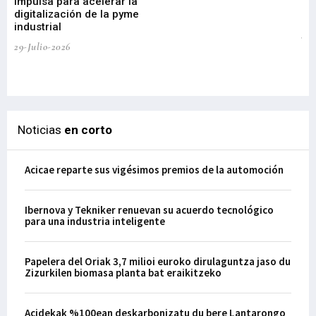
Impulsa para acelerar la
in
digitalización de la pyme
mi
industrial
de
te
29-Julio-2026
el
29-
Noticias
en corto
Acicae reparte sus vigésimos premios de la automoción
Ibernova y Tekniker renuevan su acuerdo tecnológico
para una industria inteligente
Papelera del Oriak 3,7 milioi euroko dirulaguntza jaso du
Zizurkilen biomasa planta bat eraikitzeko
Acidekak %100ean deskarbonizatu du bere Lantarongo