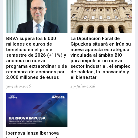
e
BBVA supera los 6.000
La Diputación Foral de
En
millones de euros de
Gipuzkoa situará en Irún su
em
beneficio en el primer
nueva apuesta estratégica
de
ad
semestre de 2026 (+11%) y
vinculada al ámbito BIO
En
anuncia un nuevo
para impulsar un nuevo
En
programa extraordinario de
sector industrial, el empleo
29-
recompra de acciones por
de calidad, la innovación y
2.000 millones de euros
el bienestar
30-Julio-2026
29-Julio-2026
Mi
nu
di
Ibernova lanza Ibernova
ma