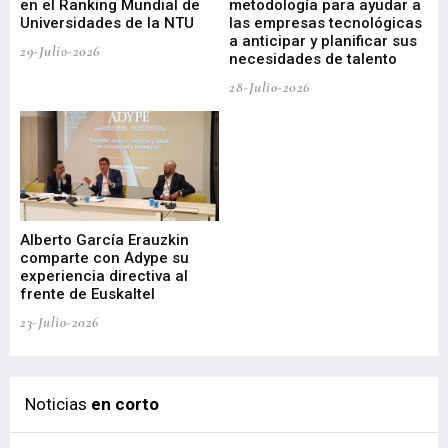
en el Ranking Mundial de
metodología para ayudar a
Fu
a
Universidades de la NTU
las empresas tecnológicas
nu
a anticipar y planificar sus
ac
29-Julio-2026
necesidades de talento
cr
de
28-Julio-2026
22-
Alberto García Erauzkin
comparte con Adype su
BI
experiencia directiva al
pr
frente de Euskaltel
en
23-Julio-2026
21-
Noticias
en corto