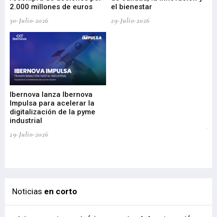
2.000 millones de euros
el bienestar
30-Julio-2026
29-Julio-2026
Mi
nu
di
Ibernova lanza Ibernova
ma
Impulsa para acelerar la
in
digitalización de la pyme
mi
industrial
de
te
29-Julio-2026
el
29-
Noticias
en corto