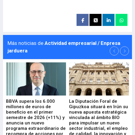
Más noticias de
Actividad empresarial / Enpresa
jarduera
e
BBVA supera los 6.000
La Diputación Foral de
En
millones de euros de
Gipuzkoa situará en Irún su
em
beneficio en el primer
nueva apuesta estratégica
de
ad
semestre de 2026 (+11%) y
vinculada al ámbito BIO
En
anuncia un nuevo
para impulsar un nuevo
En
programa extraordinario de
sector industrial, el empleo
29-
recompra de acciones por
de calidad, la innovación y