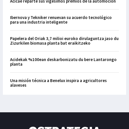
Acicae reparte sus vigésimos premios de la automoción
Ibernova y Tekniker renuevan su acuerdo tecnológico
para una industria inteligente
Papelera del Oriak 3,7 milioi euroko dirulaguntza jaso du
Zizurkilen biomasa planta bat eraikitzeko
Acidekak %100ean deskarbonizatu du bere Lantarongo
planta
Una misión técnica a Benelux inspira a agricultores
alaveses