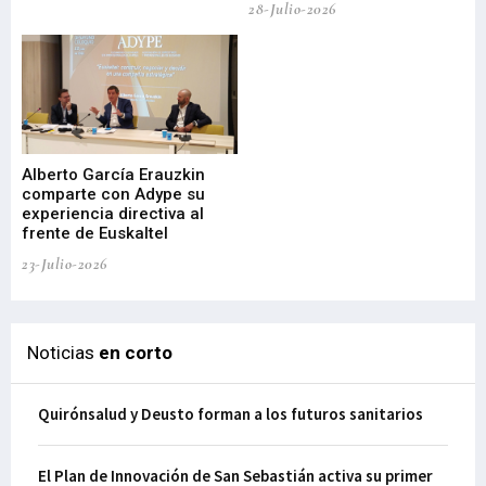
28-Julio-2026
22-
Alberto García Erauzkin
comparte con Adype su
BI
experiencia directiva al
pr
frente de Euskaltel
en
23-Julio-2026
21-
Noticias
en corto
Quirónsalud y Deusto forman a los futuros sanitarios
El Plan de Innovación de San Sebastián activa su primer