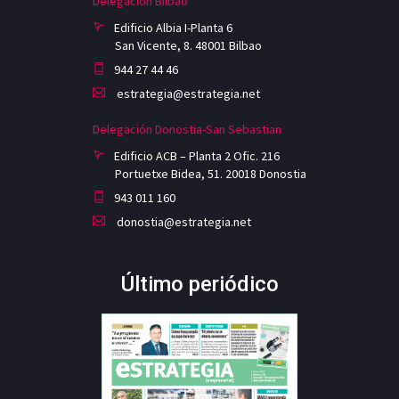
Delegación Bilbao
Edificio Albia I-Planta 6
San Vicente, 8. 48001 Bilbao
944 27 44 46
estrategia@estrategia.net
Delegación Donostia-San Sebastian
Edificio ACB – Planta 2 Ofic. 216
Portuetxe Bidea, 51. 20018 Donostia
943 011 160
donostia@estrategia.net
Último periódico