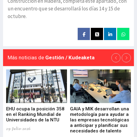
Construcción en Madera, completa este apartado, con
un encuentro que se desarrollará los días 14 y 15 de
octubre.
Más noticias de
Gestión / Kudeaketa
EHU ocupa la posición 358
GAIA y MIK desarrollan una
De
en el Ranking Mundial de
metodología para ayudar a
Fu
a
Universidades de la NTU
las empresas tecnológicas
nu
a anticipar y planificar sus
ac
29-Julio-2026
necesidades de talento
cr
de