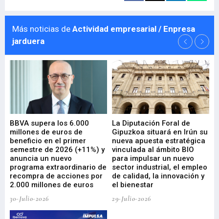
Más noticias de
Actividad empresarial / Enpresa
jarduera
e
BBVA supera los 6.000
La Diputación Foral de
En
millones de euros de
Gipuzkoa situará en Irún su
em
beneficio en el primer
nueva apuesta estratégica
de
ad
semestre de 2026 (+11%) y
vinculada al ámbito BIO
En
anuncia un nuevo
para impulsar un nuevo
En
programa extraordinario de
sector industrial, el empleo
29-
recompra de acciones por
de calidad, la innovación y
2.000 millones de euros
el bienestar
30-Julio-2026
29-Julio-2026