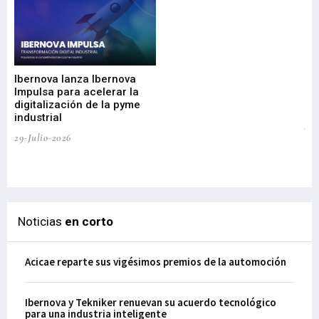
Mi
nu
di
Ibernova lanza Ibernova
ma
Impulsa para acelerar la
in
digitalización de la pyme
mi
industrial
de
te
29-Julio-2026
el
29-
Noticias
en corto
Acicae reparte sus vigésimos premios de la automoción
Ibernova y Tekniker renuevan su acuerdo tecnológico
para una industria inteligente