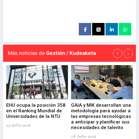
Más noticias de
Gestión / Kudeaketa
EHU ocupa la posición 358
GAIA y MIK desarrollan una
De
en el Ranking Mundial de
metodología para ayudar a
Fu
a
Universidades de la NTU
las empresas tecnológicas
nu
a anticipar y planificar sus
ac
29-Julio-2026
necesidades de talento
cr
de
28-Julio-2026