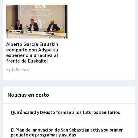
22-
Alberto García Erauzkin
comparte con Adype su
BI
experiencia directiva al
pr
frente de Euskaltel
en
23-Julio-2026
21-
Noticias
en corto
Quirónsalud y Deusto forman a los futuros sanitarios
El Plan de Innovación de San Sebastián activa su primer
paquete de programas y ayudas