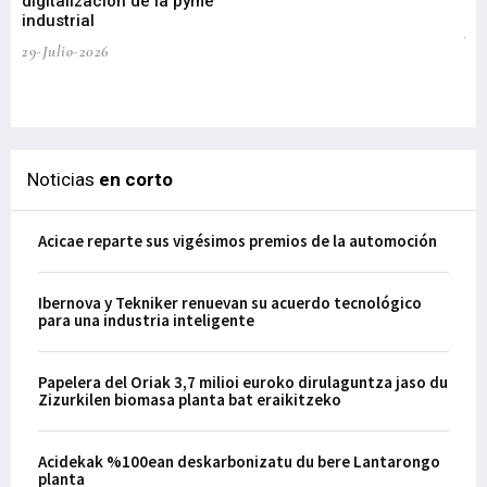
digitalización de la pyme
mi
industrial
de
te
29-Julio-2026
el
29-
Noticias
en corto
Acicae reparte sus vigésimos premios de la automoción
Ibernova y Tekniker renuevan su acuerdo tecnológico
para una industria inteligente
Papelera del Oriak 3,7 milioi euroko dirulaguntza jaso du
Zizurkilen biomasa planta bat eraikitzeko
Acidekak %100ean deskarbonizatu du bere Lantarongo
planta