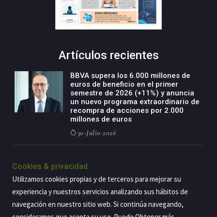
Artículos recientes
BBVA supera los 6.000 millones de
euros de beneficio en el primer
semestre de 2026 (+11%) y anuncia
un nuevo programa extraordinario de
recompra de acciones por 2.000
millones de euros
30-Julio-2026
BBVA acelera el crecimiento de su
negocio agro con un modelo global
Cookies & privacidad
de especialización presente en siete
Utilizamos cookies propias y de terceros para mejorar su
países
experiencia y nuestros servicios analizando sus hábitos de
29-Julio-2026
navegación en nuestro sitio web. Si continúa navegando,
consideramos que acepta su uso. Puede Obtener más