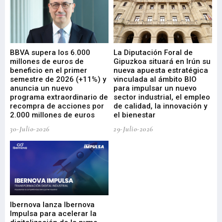
e
BBVA supera los 6.000
La Diputación Foral de
En
millones de euros de
Gipuzkoa situará en Irún su
em
beneficio en el primer
nueva apuesta estratégica
de
ad
semestre de 2026 (+11%) y
vinculada al ámbito BIO
En
anuncia un nuevo
para impulsar un nuevo
En
programa extraordinario de
sector industrial, el empleo
29-
recompra de acciones por
de calidad, la innovación y
2.000 millones de euros
el bienestar
30-Julio-2026
29-Julio-2026
Mi
nu
di
Ibernova lanza Ibernova
ma
Impulsa para acelerar la
in