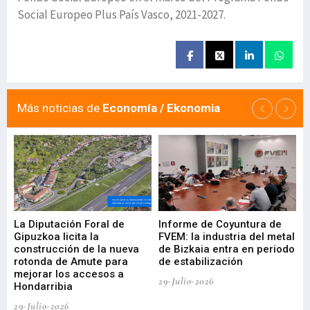
Social Europeo Plus País Vasco, 2021-2027.
Más noticias de
Economía / Ekonomia
La Diputación Foral de
Informe de Coyuntura de
Ar
ral
Gipuzkoa licita la
FVEM: la industria del metal
ur
construcción de la nueva
de Bizkaia entra en periodo
co
rotonda de Amute para
de estabilización
edi
mejorar los accesos a
pa
29-Julio-2026
Hondarribia
Cy
29-Julio-2026
23-