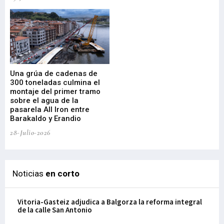
Una grúa de cadenas de
La
300 toneladas culmina el
Ba
montaje del primer tramo
res
sobre el agua de la
em
pasarela All Iron entre
21-
Barakaldo y Erandio
28-Julio-2026
Noticias
en corto
Vitoria-Gasteiz adjudica a Balgorza la reforma integral
de la calle San Antonio