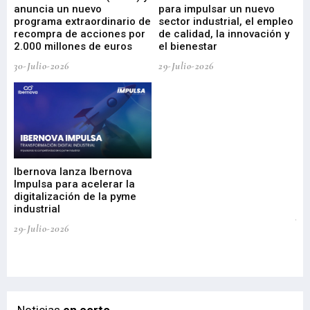
anuncia un nuevo
para impulsar un nuevo
En
programa extraordinario de
sector industrial, el empleo
29-
recompra de acciones por
de calidad, la innovación y
2.000 millones de euros
el bienestar
30-Julio-2026
29-Julio-2026
Mi
nu
di
Ibernova lanza Ibernova
ma
Impulsa para acelerar la
in
digitalización de la pyme
mi
industrial
de
te
29-Julio-2026
el
29-
Noticias
en corto