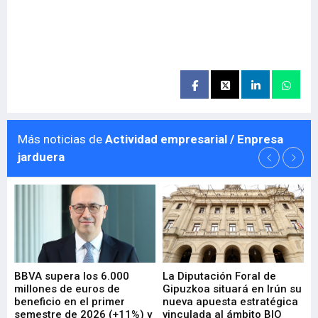
Más noticias de
Actividad empresarial / Enpresa
jarduera
e
BBVA supera los 6.000
La Diputación Foral de
En
millones de euros de
Gipuzkoa situará en Irún su
em
beneficio en el primer
nueva apuesta estratégica
de
ad
semestre de 2026 (+11%) y
vinculada al ámbito BIO
En