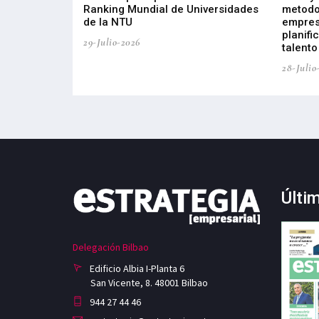
sus diez años de
Ranking Mundial de Universidades
metodo
de la NTU
empres
planifi
29-Julio-2026
talento
28-Julio
Últi
Delegación Bilbao
Edificio Albia I-Planta 6
San Vicente, 8. 48001 Bilbao
944 27 44 46