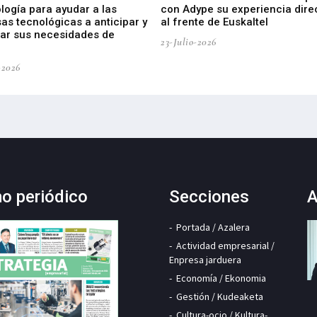
logía para ayudar a las
con Adype su experiencia dire
as tecnológicas a anticipar y
al frente de Euskaltel
car sus necesidades de
23-Julio-2026
-2026
mo periódico
Secciones
A
Portada / Azalera
Actividad empresarial /
Enpresa jarduera
Economía / Ekonomia
Gestión / Kudeaketa
Cultura-ocio / Kultura-