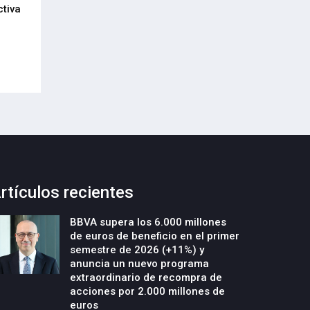
ctiva
presenta un nuevo programa para
alianza empresari
acelerar la creación y el crecimiento
21-Julio-2026
de empresas deeptech
22-Julio-2026
rtículos recientes
BBVA supera los 6.000 millones
de euros de beneficio en el primer
semestre de 2026 (+11%) y
anuncia un nuevo programa
extraordinario de recompra de
acciones por 2.000 millones de
euros