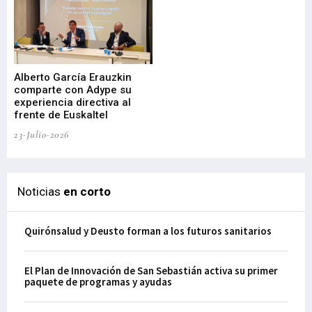
Alberto García Erauzkin
comparte con Adype su
BI
experiencia directiva al
pr
frente de Euskaltel
en
23-Julio-2026
21-
Noticias
en corto
Quirónsalud y Deusto forman a los futuros sanitarios
El Plan de Innovación de San Sebastián activa su primer
paquete de programas y ayudas