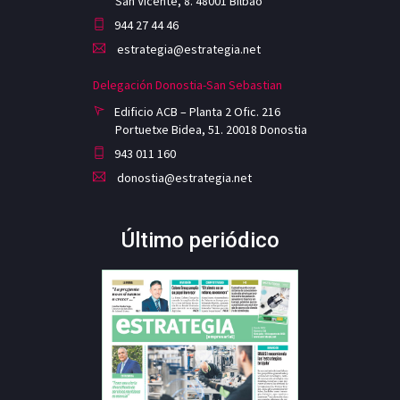
San Vicente, 8. 48001 Bilbao
944 27 44 46
estrategia@estrategia.net
Delegación Donostia-San Sebastian
Edificio ACB – Planta 2 Ofic. 216
Portuetxe Bidea, 51. 20018 Donostia
943 011 160
donostia@estrategia.net
Último periódico