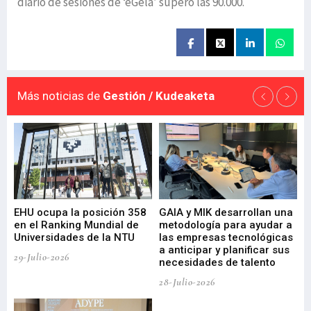
diario de sesiones de ‘eGela’ superó las 90.000.
Más noticias de
Gestión / Kudeaketa
EHU ocupa la posición 358
GAIA y MIK desarrollan una
De
en el Ranking Mundial de
metodología para ayudar a
Fu
a
Universidades de la NTU
las empresas tecnológicas
nu
a anticipar y planificar sus
ac
29-Julio-2026
necesidades de talento
cr
de
28-Julio-2026
22-