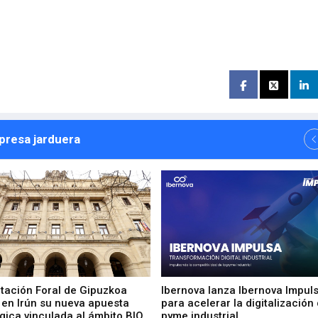
npresa jarduera
utación Foral de Gipuzkoa
Ibernova lanza Ibernova Impul
 en Irún su nueva apuesta
para acelerar la digitalización 
gica vinculada al ámbito BIO
pyme industrial