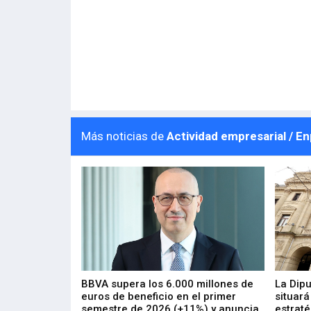
Más noticias de
Actividad empresarial / E
 los nuevos
BBVA supera los 6.000 millones de
La Dip
s de ZIV que, en
euros de beneficio en el primer
situará
de inversión
semestre de 2026 (+11%) y anuncia
estraté