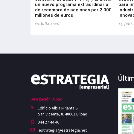
, busca impulsar
un nuevo programa extraordinario
para i
 tecnología
de recompra de acciones por 2.000
industr
ricas del futuro
millones de euros
innovac
30-Julio-2026
29-Julio
Últi
Delegación Bilbao
Edificio Albia I-Planta 6
San Vicente, 8. 48001 Bilbao
944 27 44 46
estrategia@estrategia.net