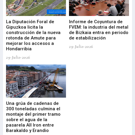
La Diputación Foral de
Informe de Coyuntura de
Ar
ral
Gipuzkoa licita la
FVEM: la industria del metal
ur
construcción de la nueva
de Bizkaia entra en periodo
co
rotonda de Amute para
de estabilización
edi
mejorar los accesos a
pa
29-Julio-2026
Hondarribia
Cy
29-Julio-2026
23-
Una grúa de cadenas de
La
300 toneladas culmina el
Ba
montaje del primer tramo
res
sobre el agua de la
em
pasarela All Iron entre
21-
Barakaldo y Erandio