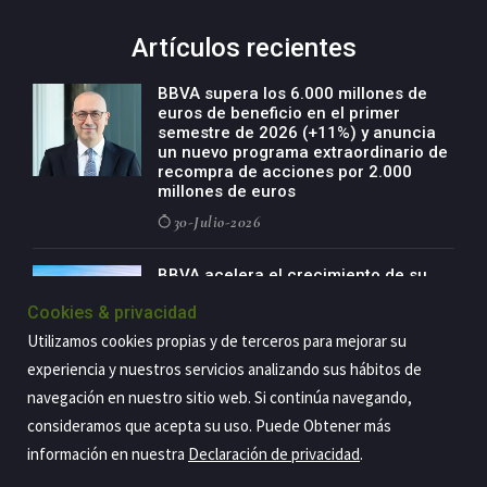
Artículos recientes
BBVA supera los 6.000 millones de
euros de beneficio en el primer
semestre de 2026 (+11%) y anuncia
un nuevo programa extraordinario de
recompra de acciones por 2.000
millones de euros
30-Julio-2026
BBVA acelera el crecimiento de su
negocio agro con un modelo global
Cookies & privacidad
de especialización presente en siete
países
Utilizamos cookies propias y de terceros para mejorar su
29-Julio-2026
experiencia y nuestros servicios analizando sus hábitos de
navegación en nuestro sitio web. Si continúa navegando,
consideramos que acepta su uso. Puede Obtener más
información en nuestra
Declaración de privacidad
.
Copyright@2026 Estrategia Empresarial