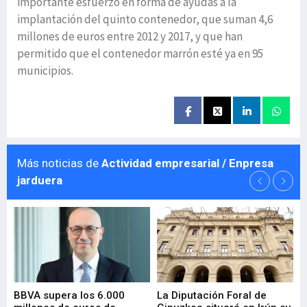
importante esfuerzo en forma de ayudas a la
implantación del quinto contenedor, que suman 4,6
millones de euros entre 2012 y 2017, y que han
permitido que el contenedor marrón esté ya en 95
municipios.
Más noticias de
Actividad empresarial / Enpresa
jarduera
e
BBVA supera los 6.000
La Diputación Foral de
En