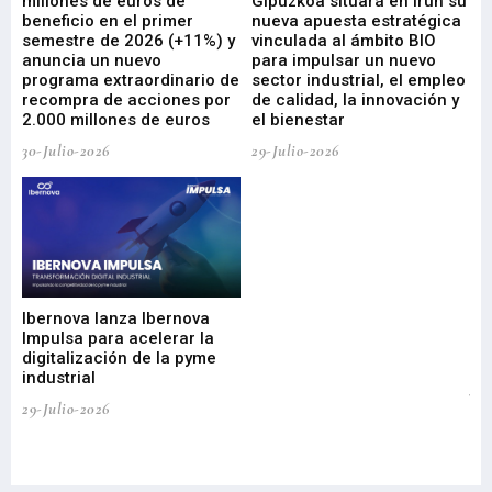
millones de euros de
Gipuzkoa situará en Irún su
em
beneficio en el primer
nueva apuesta estratégica
de
ad
semestre de 2026 (+11%) y
vinculada al ámbito BIO
En
anuncia un nuevo
para impulsar un nuevo
En
programa extraordinario de
sector industrial, el empleo
29-
recompra de acciones por
de calidad, la innovación y
2.000 millones de euros
el bienestar
30-Julio-2026
29-Julio-2026
Mi
nu
di
Ibernova lanza Ibernova
ma
Impulsa para acelerar la
in
digitalización de la pyme
mi
industrial
de
te
29-Julio-2026
el
29-