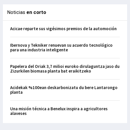
Noticias
en corto
Acicae reparte sus vigésimos premios de la automoción
Ibernova y Tekniker renuevan su acuerdo tecnológico
para una industria inteligente
Papelera del Oriak 3,7 milioi euroko dirulaguntza jaso du
Zizurkilen biomasa planta bat eraikitzeko
Acidekak %100ean deskarbonizatu du bere Lantarongo
planta
Una misión técnica a Benelux inspira a agricultores
alaveses