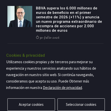
BBVA supera los 6.000 millones de
euros de beneficio en el primer
semestre de 2026 (+11%) y anuncia
un nuevo programa extraordinario de
recompra de acciones por 2.000
millones de euros
30-Julio-2026
BBVA acelera el crecimiento de su
negocio agro con un modelo global
Cookies & privacidad
de especialización presente en siete
Utilizamos cookies propias y de terceros para mejorar su
países
experiencia y nuestros servicios analizando sus hábitos de
29-Julio-2026
navegación en nuestro sitio web. Si continúa navegando,
consideramos que acepta su uso. Puede Obtener más
información en nuestra
Declaración de privacidad
.
Copyright@2026 Estrategia Empresarial
Privacidad
Aviso legal
Política de cookies
Contacto
RSS
Aceptar cookies
Seleccionar cookies