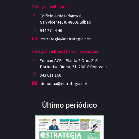
Delegación Bilbao
Edificio Albia I-Planta 6
San Vicente, 8. 48001 Bilbao
944 27 44 46
estrategia@estrategia.net
Delegación Donostia-San Sebastian
Edificio ACB – Planta 2 Ofic. 216
Portuetxe Bidea, 51. 20018 Donostia
943 011 160
donostia@estrategia.net
Último periódico