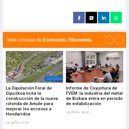
Más noticias de
Economía / Ekonomia
La Diputación Foral de
Informe de Coyuntura de
Ar
ral
Gipuzkoa licita la
FVEM: la industria del metal
ur
construcción de la nueva
de Bizkaia entra en periodo
co
rotonda de Amute para
de estabilización
edi
mejorar los accesos a
pa
29-Julio-2026
Hondarribia
Cy
29-Julio-2026
23-