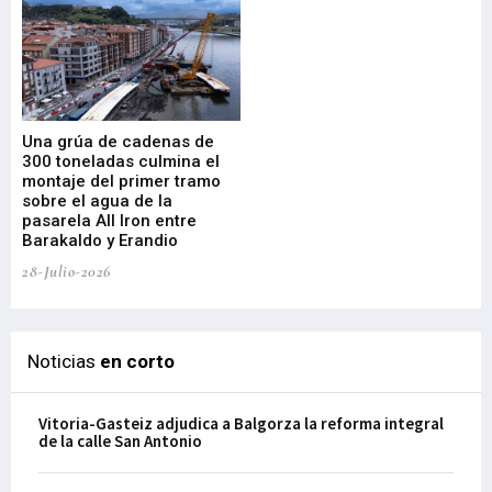
Una grúa de cadenas de
La
300 toneladas culmina el
Ba
montaje del primer tramo
res
sobre el agua de la
em
pasarela All Iron entre
21-
Barakaldo y Erandio
28-Julio-2026
Noticias
en corto
Vitoria-Gasteiz adjudica a Balgorza la reforma integral
de la calle San Antonio