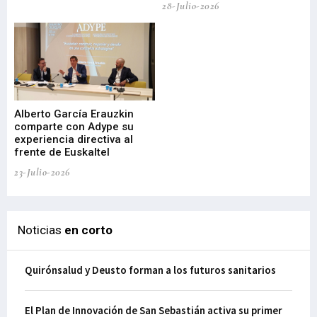
28-Julio-2026
22-
Alberto García Erauzkin
comparte con Adype su
BI
experiencia directiva al
pr
frente de Euskaltel
en
23-Julio-2026
21-
Noticias
en corto
Quirónsalud y Deusto forman a los futuros sanitarios
El Plan de Innovación de San Sebastián activa su primer