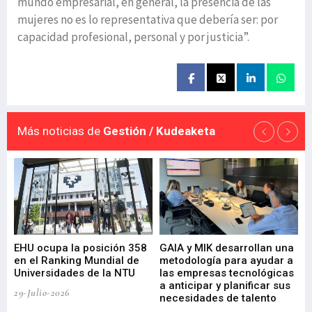
mundo empresarial, en general, la presencia de las
mujeres no es lo representativa que debería ser: por
capacidad profesional, personal y por justicia”.
Más noticias de
Gestión / Kudeaketa
EHU ocupa la posición 358
GAIA y MIK desarrollan una
De
en el Ranking Mundial de
metodología para ayudar a
Fu
a
Universidades de la NTU
las empresas tecnológicas
nu
a anticipar y planificar sus
ac
29-Julio-2026
necesidades de talento
cr
de