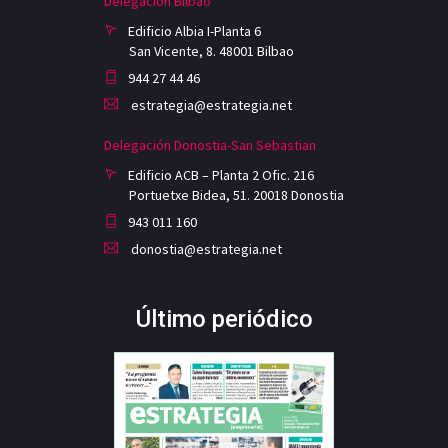
Delegación Bilbao
Edificio Albia I-Planta 6
San Vicente, 8. 48001 Bilbao
944 27 44 46
estrategia@estrategia.net
Delegación Donostia-San Sebastian
Edificio ACB – Planta 2 Ofic. 216
Portuetxe Bidea, 51. 20018 Donostia
943 011 160
donostia@estrategia.net
Último periódico