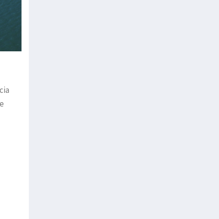
cia
ue