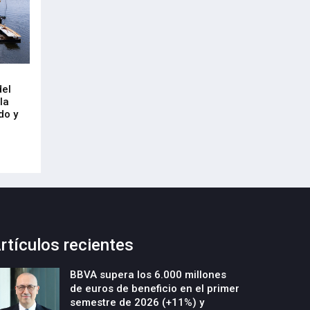
Arrancan las obras de urbanización
El CRL refleja el
del
y construcción de un nuevo edificio
mercado laboral 
la
industrial en la parcela Errotazar-
21-Julio-2026
do y
Cycobask de Irún
23-Julio-2026
rtículos recientes
BBVA supera los 6.000 millones
de euros de beneficio en el primer
semestre de 2026 (+11%) y