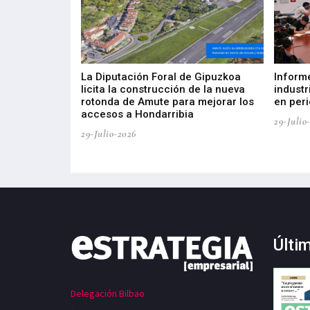
del Barómetro
La Diputación Foral de Gipuzkoa
Inform
a del tejido
licita la construcción de la nueva
industr
aia
rotonda de Amute para mejorar los
en peri
accesos a Hondarribia
29-Julio
29-Julio-2026
Últi
Delegación Bilbao