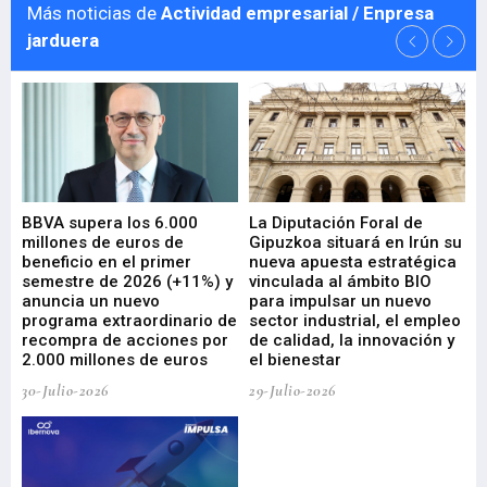
Más noticias de
Actividad empresarial / Enpresa
jarduera
e
BBVA supera los 6.000
La Diputación Foral de
En
millones de euros de
Gipuzkoa situará en Irún su
em
beneficio en el primer
nueva apuesta estratégica
de
ad
semestre de 2026 (+11%) y
vinculada al ámbito BIO
En
anuncia un nuevo
para impulsar un nuevo
En
programa extraordinario de
sector industrial, el empleo
29-
recompra de acciones por
de calidad, la innovación y
2.000 millones de euros
el bienestar
30-Julio-2026
29-Julio-2026