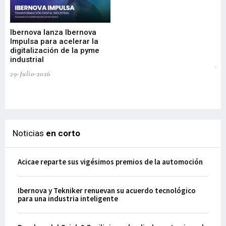
Mi
nu
di
Ibernova lanza Ibernova
ma
Impulsa para acelerar la
in
digitalización de la pyme
mi
industrial
de
te
29-Julio-2026
el
29-
Noticias
en corto
Acicae reparte sus vigésimos premios de la automoción
Ibernova y Tekniker renuevan su acuerdo tecnológico
para una industria inteligente