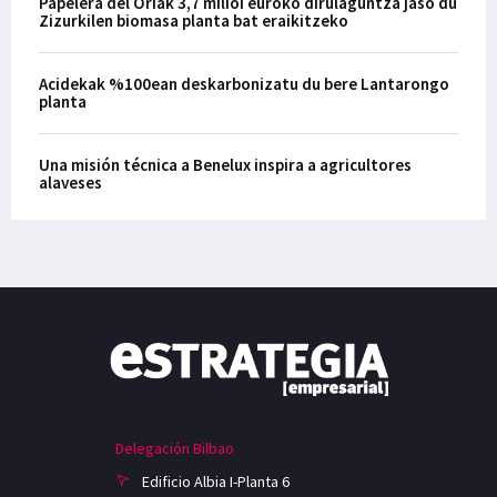
Papelera del Oriak 3,7 milioi euroko dirulaguntza jaso du
Zizurkilen biomasa planta bat eraikitzeko
Acidekak %100ean deskarbonizatu du bere Lantarongo
planta
Una misión técnica a Benelux inspira a agricultores
alaveses
Delegación Bilbao
Edificio Albia I-Planta 6