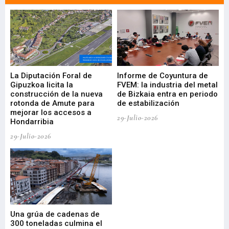
La Diputación Foral de
Informe de Coyuntura de
Ar
ral
Gipuzkoa licita la
FVEM: la industria del metal
ur
construcción de la nueva
de Bizkaia entra en periodo
co
rotonda de Amute para
de estabilización
edi
mejorar los accesos a
pa
29-Julio-2026
Hondarribia
Cy
29-Julio-2026
23-
Una grúa de cadenas de
La
300 toneladas culmina el
Ba