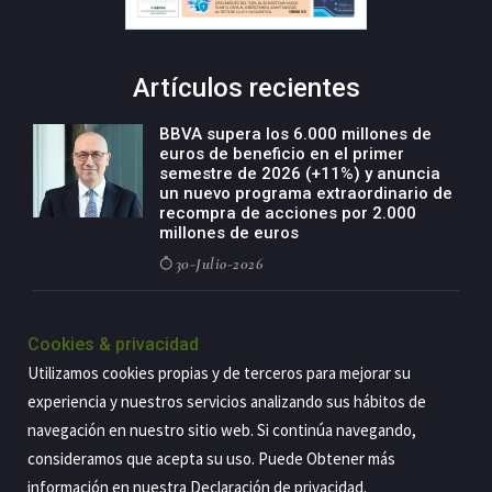
Artículos recientes
BBVA supera los 6.000 millones de
euros de beneficio en el primer
semestre de 2026 (+11%) y anuncia
un nuevo programa extraordinario de
recompra de acciones por 2.000
millones de euros
30-Julio-2026
BBVA acelera el crecimiento de su
negocio agro con un modelo global
Cookies & privacidad
de especialización presente en siete
Utilizamos cookies propias y de terceros para mejorar su
países
experiencia y nuestros servicios analizando sus hábitos de
29-Julio-2026
navegación en nuestro sitio web. Si continúa navegando,
consideramos que acepta su uso. Puede Obtener más
información en nuestra
Declaración de privacidad
.