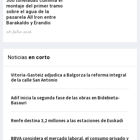
300 toneladas culmina el
Ba
montaje del primer tramo
res
sobre el agua de la
em
pasarela All Iron entre
21-
Barakaldo y Erandio
28-Julio-2026
Noticias
en corto
Vitoria-Gasteiz adjudica a Balgorza la reforma integral
de la calle San Antonio
Adif inicia la segunda fase de las obras en Bidebieta-
Basauri
Renfe destina 3,2 millones a las estaciones de Euskadi
BBVA considera el mercado laboral, el consumo privado y