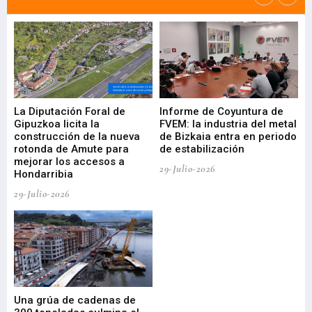
La Diputación Foral de
Informe de Coyuntura de
Ar
ral
Gipuzkoa licita la
FVEM: la industria del metal
ur
construcción de la nueva
de Bizkaia entra en periodo
co
rotonda de Amute para
de estabilización
edi
mejorar los accesos a
pa
29-Julio-2026
Hondarribia
Cy
29-Julio-2026
23-
Una grúa de cadenas de
La