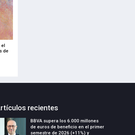
 el
Technarte celebra 20 años como
Euskalduna Bilbao
s de
foro internacional del arte digital en
industria congre
Bilbao
20-Julio-2026
20-Julio-2026
rtículos recientes
BBVA supera los 6.000 millones
de euros de beneficio en el primer
semestre de 2026 (+11%) y