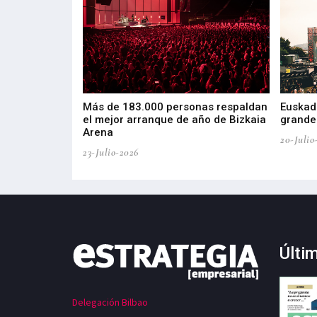
las muestras de
Más de 183.000 personas respaldan
Euskadi
el mejor arranque de año de Bizkaia
grandes
Arena
20-Julio
23-Julio-2026
Últi
Delegación Bilbao