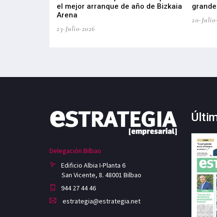
el mejor arranque de año de Bizkaia
grandes
Arena
20-Julio
23-Julio-2026
Últi
Delegación Bilbao
Edificio Albia I-Planta 6
San Vicente, 8. 48001 Bilbao
944 27 44 46
estrategia@estrategia.net