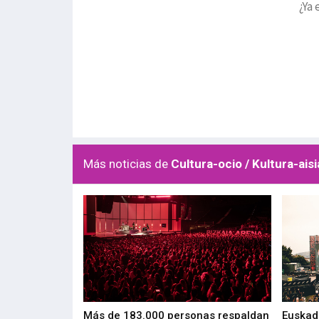
¿Ya 
Más noticias de
Cultura-ocio / Kultura-aisi
las muestras de
Más de 183.000 personas respaldan
Euskadi