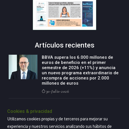
Artículos recientes
BBVA supera los 6.000 millones de
euros de beneficio en el primer
semestre de 2026 (+11%) y anuncia
un nuevo programa extraordinario de
recompra de acciones por 2.000
millones de euros
30-Julio-2026
BBVA acelera el crecimiento de su
negocio agro con un modelo global
Cookies & privacidad
de especialización presente en siete
Utilizamos cookies propias y de terceros para mejorar su
países
experiencia y nuestros servicios analizando sus hábitos de
29-Julio-2026