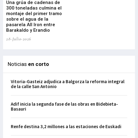
Una grúa de cadenas de
La
300 toneladas culmina el
Ba
montaje del primer tramo
res
sobre el agua de la
em
pasarela All Iron entre
21-
Barakaldo y Erandio
28-Julio-2026
Noticias
en corto
Vitoria-Gasteiz adjudica a Balgorza la reforma integral
de la calle San Antonio
Adif inicia la segunda fase de las obras en Bidebieta-
Basauri
Renfe destina 3,2 millones a las estaciones de Euskadi