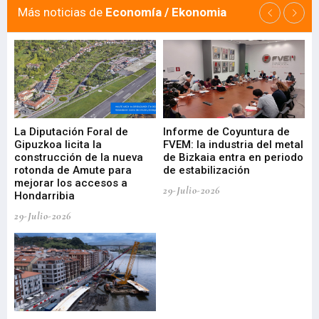
Más noticias de
Economía / Ekonomia
La Diputación Foral de
Informe de Coyuntura de
Ar
ral
Gipuzkoa licita la
FVEM: la industria del metal
ur
construcción de la nueva
de Bizkaia entra en periodo
co
rotonda de Amute para
de estabilización
edi
mejorar los accesos a
pa
29-Julio-2026
Hondarribia
Cy
29-Julio-2026
23-