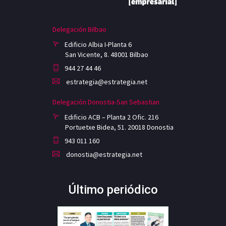
Delegación Bilbao
Edificio Albia I-Planta 6
San Vicente, 8. 48001 Bilbao
944 27 44 46
estrategia@estrategia.net
Delegación Donostia-San Sebastian
Edificio ACB – Planta 2 Ofic. 216
Portuetxe Bidea, 51. 20018 Donostia
943 011 160
donostia@estrategia.net
Último periódico