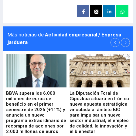
Más noticias de
Actividad empresarial / Enpresa
jarduera
e
BBVA supera los 6.000
La Diputación Foral de
En
millones de euros de
Gipuzkoa situará en Irún su
em
beneficio en el primer
nueva apuesta estratégica
de
ad
semestre de 2026 (+11%) y
vinculada al ámbito BIO
En
anuncia un nuevo
para impulsar un nuevo
En
programa extraordinario de
sector industrial, el empleo
29-
recompra de acciones por
de calidad, la innovación y
2.000 millones de euros
el bienestar