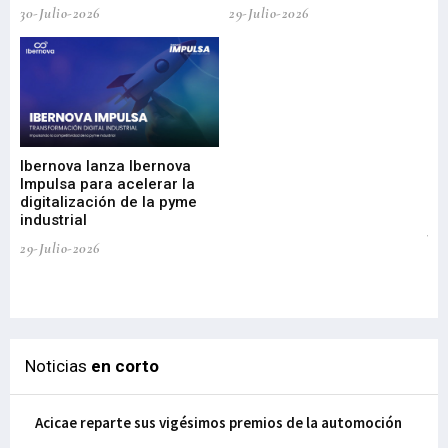
30-Julio-2026
29-Julio-2026
Mi
nu
di
Ibernova lanza Ibernova
ma
Impulsa para acelerar la
in
digitalización de la pyme
mi
industrial
de
te
29-Julio-2026
el
29-
Noticias
en corto
Acicae reparte sus vigésimos premios de la automoción