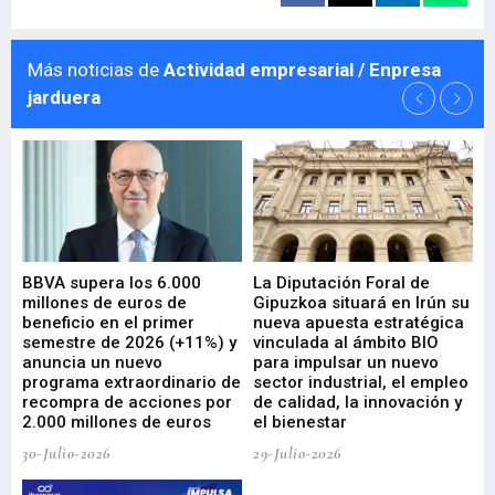
Más noticias de
Actividad empresarial / Enpresa
jarduera
e
BBVA supera los 6.000
La Diputación Foral de
En
millones de euros de
Gipuzkoa situará en Irún su
em
beneficio en el primer
nueva apuesta estratégica
de
ad
semestre de 2026 (+11%) y
vinculada al ámbito BIO
En
anuncia un nuevo
para impulsar un nuevo
En
programa extraordinario de
sector industrial, el empleo
29-
recompra de acciones por
de calidad, la innovación y
2.000 millones de euros
el bienestar
30-Julio-2026
29-Julio-2026