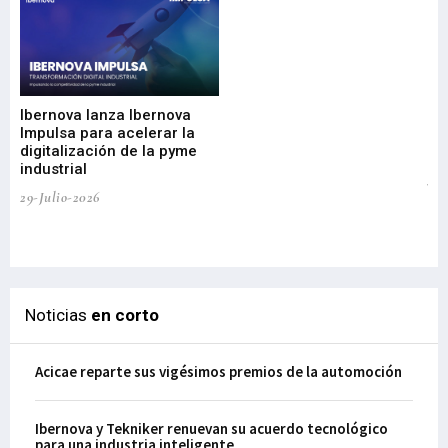
Mi
nu
di
Ibernova lanza Ibernova
ma
Impulsa para acelerar la
in
digitalización de la pyme
mi
industrial
de
te
29-Julio-2026
el
29-
Noticias
en corto
Acicae reparte sus vigésimos premios de la automoción
Ibernova y Tekniker renuevan su acuerdo tecnológico
para una industria inteligente