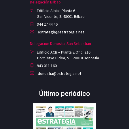
Delegación Bilbao
Edificio Albia I-Planta 6
San Vicente, 8. 48001 Bilbao
944 27 44 46
estrategia@estrategia.net
Delegación Donostia-San Sebastian
Edificio ACB – Planta 2 Ofic. 216
Portuetxe Bidea, 51. 20018 Donostia
943 011 160
donostia@estrategia.net
Último periódico