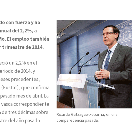
o con fuerza y ha
nual del 2,2%, a
año. El empleo también
r trimestre de 2014.
eció un 2,2% en el
eriodo de 2014, y
 meses precedentes,
a (Eustat), que confirma
 pasado mes de abril. La
a vasca correspondiente
a de tres décimas sobre
Ricardo Gatzagaetxebarria, en una
stre del año pasado
comparecencia pasada.