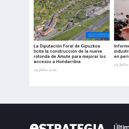
del Barómetro
La Diputación Foral de Gipuzkoa
Inform
a del tejido
licita la construcción de la nueva
industr
aia
rotonda de Amute para mejorar los
en peri
accesos a Hondarribia
29-Julio
29-Julio-2026
Últi