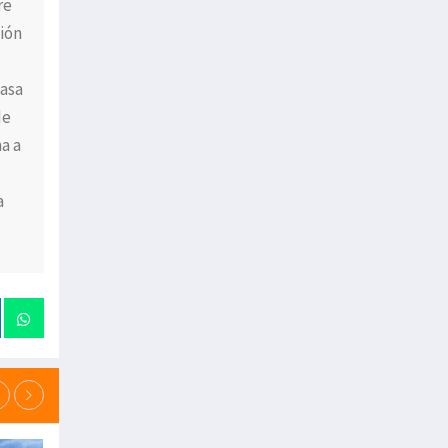
re
ción
tasa
de
a a
a