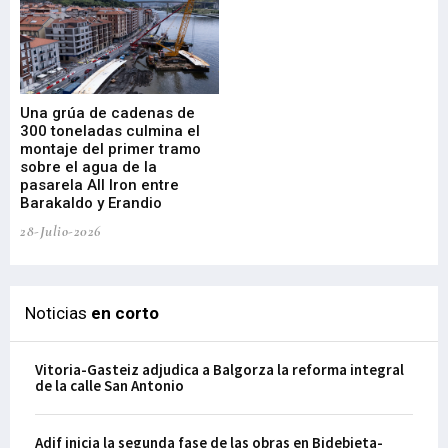
Una grúa de cadenas de
La
300 toneladas culmina el
Ba
montaje del primer tramo
res
sobre el agua de la
em
pasarela All Iron entre
21-
Barakaldo y Erandio
28-Julio-2026
Noticias
en corto
Vitoria-Gasteiz adjudica a Balgorza la reforma integral
de la calle San Antonio
Adif inicia la segunda fase de las obras en Bidebieta-