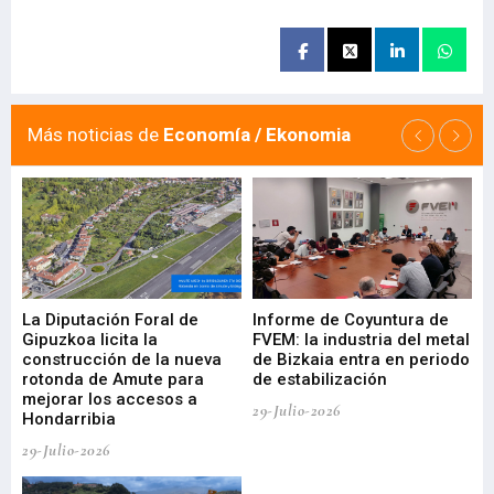
Más noticias de
Economía / Ekonomia
La Diputación Foral de
Informe de Coyuntura de
Ar
ral
Gipuzkoa licita la
FVEM: la industria del metal
ur
construcción de la nueva
de Bizkaia entra en periodo
co
rotonda de Amute para
de estabilización
edi
mejorar los accesos a
pa
29-Julio-2026
Hondarribia
Cy
29-Julio-2026
23-