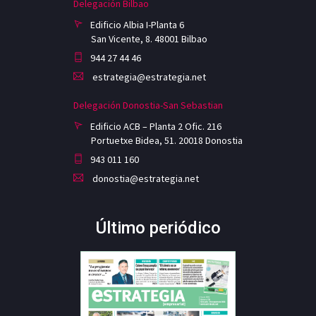
Delegación Bilbao
Edificio Albia I-Planta 6
San Vicente, 8. 48001 Bilbao
944 27 44 46
estrategia@estrategia.net
Delegación Donostia-San Sebastian
Edificio ACB – Planta 2 Ofic. 216
Portuetxe Bidea, 51. 20018 Donostia
943 011 160
donostia@estrategia.net
Último periódico