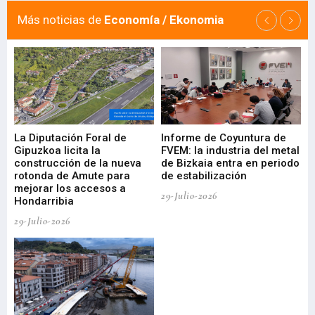
Más noticias de
Economía / Ekonomia
La Diputación Foral de
Informe de Coyuntura de
Ar
ral
Gipuzkoa licita la
FVEM: la industria del metal
ur
construcción de la nueva
de Bizkaia entra en periodo
co
rotonda de Amute para
de estabilización
edi
mejorar los accesos a
pa
29-Julio-2026
Hondarribia
Cy
29-Julio-2026
23-