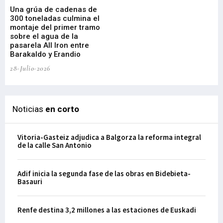
Una grúa de cadenas de
La
300 toneladas culmina el
Ba
montaje del primer tramo
res
sobre el agua de la
em
pasarela All Iron entre
21-
Barakaldo y Erandio
28-Julio-2026
Noticias
en corto
Vitoria-Gasteiz adjudica a Balgorza la reforma integral
de la calle San Antonio
Adif inicia la segunda fase de las obras en Bidebieta-
Basauri
Renfe destina 3,2 millones a las estaciones de Euskadi