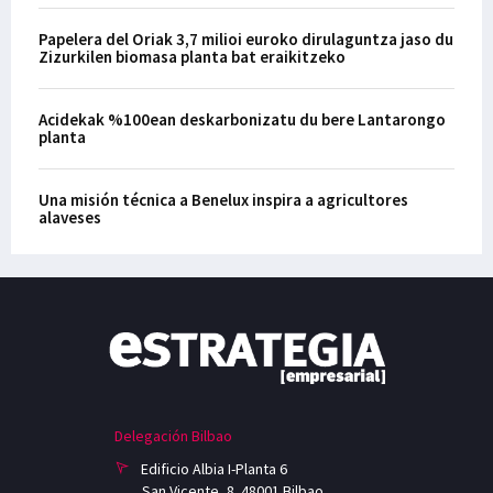
Papelera del Oriak 3,7 milioi euroko dirulaguntza jaso du
Zizurkilen biomasa planta bat eraikitzeko
Acidekak %100ean deskarbonizatu du bere Lantarongo
planta
Una misión técnica a Benelux inspira a agricultores
alaveses
Delegación Bilbao
Edificio Albia I-Planta 6
San Vicente, 8. 48001 Bilbao