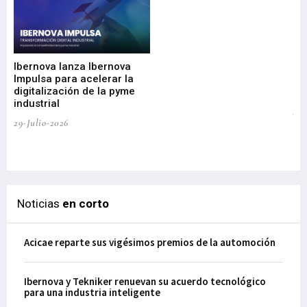
Mi
nu
di
Ibernova lanza Ibernova
ma
Impulsa para acelerar la
in
digitalización de la pyme
mi
industrial
de
te
29-Julio-2026
el
29-
Noticias
en corto
Acicae reparte sus vigésimos premios de la automoción
Ibernova y Tekniker renuevan su acuerdo tecnológico
para una industria inteligente