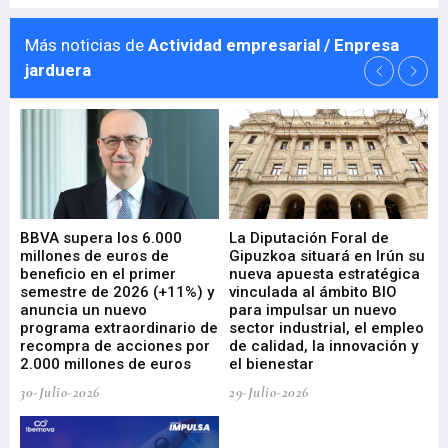
Más noticias de
Actividad empresarial / Enpresa
jarduera
e
BBVA supera los 6.000
La Diputación Foral de
En
millones de euros de
Gipuzkoa situará en Irún su
em
beneficio en el primer
nueva apuesta estratégica
de
ad
semestre de 2026 (+11%) y
vinculada al ámbito BIO
En
anuncia un nuevo
para impulsar un nuevo
En
programa extraordinario de
sector industrial, el empleo
29-
recompra de acciones por
de calidad, la innovación y
2.000 millones de euros
el bienestar
30-Julio-2026
29-Julio-2026