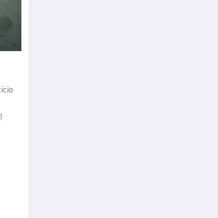
icio
l