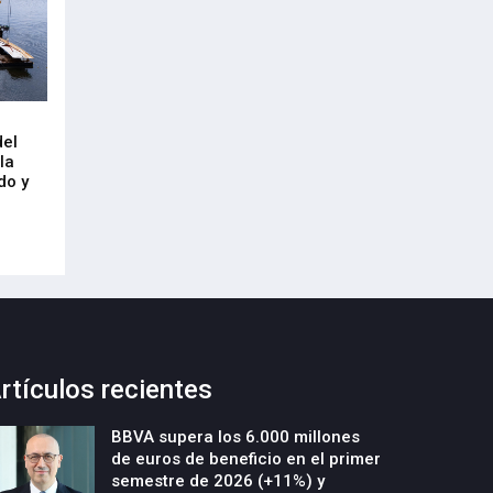
Arrancan las obras de urbanización
El CRL refleja el
del
y construcción de un nuevo edificio
mercado laboral 
la
industrial en la parcela Errotazar-
21-Julio-2026
do y
Cycobask de Irún
23-Julio-2026
rtículos recientes
BBVA supera los 6.000 millones
de euros de beneficio en el primer
semestre de 2026 (+11%) y