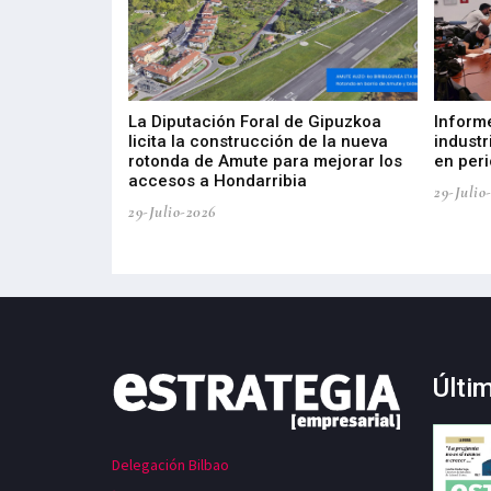
del Barómetro
La Diputación Foral de Gipuzkoa
Inform
a del tejido
licita la construcción de la nueva
industr
aia
rotonda de Amute para mejorar los
en peri
accesos a Hondarribia
29-Julio
29-Julio-2026
Últi
Delegación Bilbao