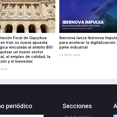
utación Foral de Gipuzkoa
Ibernova lanza Ibernova Impul
 en Irún su nueva apuesta
para acelerar la digitalización 
gica vinculada al ámbito BIO
pyme industrial
mpulsar un nuevo sector
29-Julio-2026
ial, el empleo de calidad, la
ión y el bienestar
-2026
mo periódico
Secciones
A