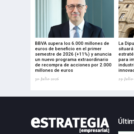
 los nuevos
BBVA supera los 6.000 millones de
La Dip
s de ZIV que, en
euros de beneficio en el primer
situará
de inversión
semestre de 2026 (+11%) y anuncia
estraté
, busca impulsar
un nuevo programa extraordinario
para i
 tecnología
de recompra de acciones por 2.000
industr
ricas del futuro
millones de euros
innovac
30-Julio-2026
29-Julio
Últi