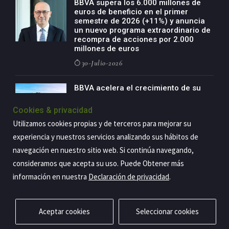
BBVA supera los 6.000 millones de
euros de beneficio en el primer
semestre de 2026 (+11%) y anuncia
un nuevo programa extraordinario de
recompra de acciones por 2.000
millones de euros
30-Julio-2026
BBVA acelera el crecimiento de su
negocio agro con un modelo global
de especialización presente en siete
Cookies & privacidad
países
Utilizamos cookies propias y de terceros para mejorar su
29-Julio-2026
experiencia y nuestros servicios analizando sus hábitos de
navegación en nuestro sitio web. Si continúa navegando,
consideramos que acepta su uso. Puede Obtener más
Copyright@2026 Estrategia Empresarial
información en nuestra
Declaración de privacidad
.
Privacidad
Aviso legal
Política de cookies
Contacto
RSS
Aceptar cookies
Seleccionar cookies