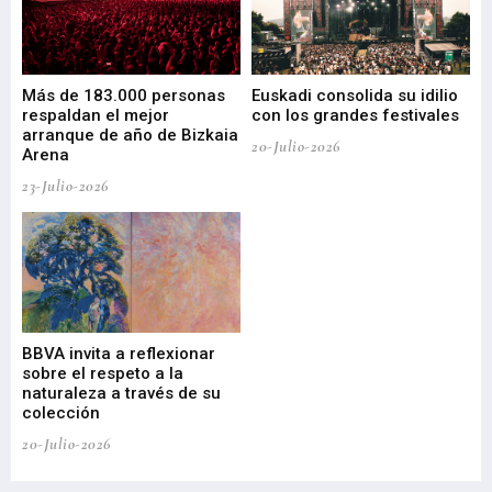
 de
Más de 183.000 personas
Euskadi consolida su idilio
Te
respaldan el mejor
con los grandes festivales
co
arranque de año de Bizkaia
de
20-Julio-2026
Arena
20-
23-Julio-2026
Gu
BBVA invita a reflexionar
mu
sobre el respeto a la
an
naturaleza a través de su
03-
colección
20-Julio-2026